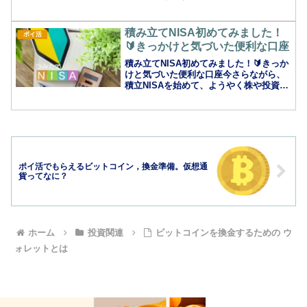
み立てNISA、始めて1年をすぎ、もっと
早くはじめておけば、早く勉強しておけ
ば、と、本当に思う、今日このごろ。も
積み立てNISA初めてみました！
ポイ活
し余力のある方は、少...
🔰きっかけと気づいた便利な口座
積み立てNISA初めてみました！🔰きっか
けと気づいた便利な口座今さらながら、
積立NISAを始めて、ようやく株や投資信
託などの、言葉の意味を、理解してきま
した！100円から，本当にはじめられるの
か，試してみました。本やオーディブル
で言葉に慣れ...
ポイ活でもらえるビットコイン，換金準備。仮想通
貨ってなに？
ホーム
投資関連
ビットコインを換金するための ウ
ォレットとは