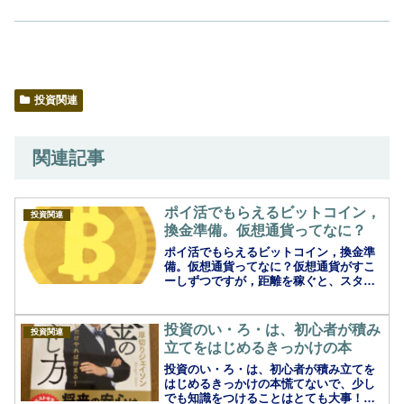
投資関連
関連記事
ポイ活でもらえるビットコイン，
投資関連
換金準備。仮想通貨ってなに？
ポイ活でもらえるビットコイン，換金準
備。仮想通貨ってなに？仮想通貨がすこ
ーしずつですが，距離を稼ぐと、スタン
プがたまり、交換することで、ビットコ
インが少しずつ、もらえるアプリの登場
で，関心の度合いが増している仮想通
投資のい・ろ・は、初心者が積み
投資関連
貨。微々たるものでも、増え...
立てをはじめるきっかけの本
投資のい・ろ・は、初心者が積み立てを
はじめるきっかけの本慌てないで、少し
でも知識をつけることはとても大事！積