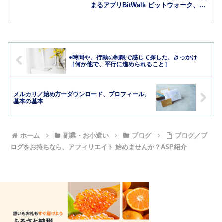
まるアプリBitWalk ビットウォーク、コ
ツコツためる。歩数とガチャと予想。ビ
ットウォークはかわいい猫の絵に癒され
ます。歩数や、時間が経つごとにまわせ
るガチャ...
●時間や、行動の制限で感じて探した、きっかけ
［何か他で、平行に進められること］
メルカリ／始め方ーダウンロード、プロフィール、
基本の基本
ホーム
副業・お小遣い
ブログ
ブログ／ブ
ログをお持ちなら、アフィリエイト 始めませんか？ASP紹介