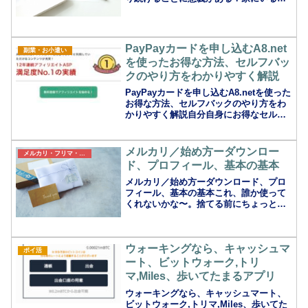
間が増えた時、今までやっていた無料作
成ページのブログから、一念発起！いろ
いろやってみたことを書き留めておきた
いと、3年はサーバーを...
PayPayカードを申し込むA8.net
副業・お小遣い
を使ったお得な方法、セルフバッ
クのやり方をわかりやすく解説
PayPayカードを申し込むA8.netを使った
お得な方法、セルフバックのやり方をわ
かりやすく解説自分自身にお得なセルフ
バックのはじめ方PayPayカードを申し込
む際にA8.netを使うと、セルフバックと
いう形でキャッシュバックを受け取る
メルカリ／始め方ーダウンロー
メルカリ・フリマ・リサイクル
こ...
ド、プロフィール、基本の基本
メルカリ／始め方ーダウンロード、プロ
フィール、基本の基本これ、誰か使って
くれないかな〜。捨てる前にちょっと待
った！子育てがひと段落したときに出て
くる、おもちゃやグッズ、衣類に道具
類、本や雑誌、電化製品いただいた景品
ウォーキングなら、キャッシュマ
や、贈答品。新品未使用品 ...
ポイ活
ート、ビットウォーク,トリ
マ,Miles、歩いてたまるアプリ
ウォーキングなら、キャッシュマート、
ビットウォーク,トリマ,Miles、歩いてた