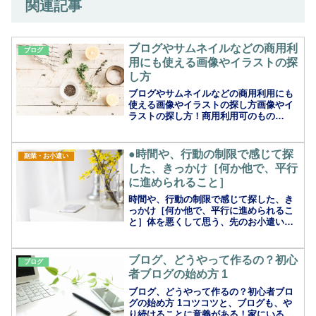
関連記事
ブログやサムネイルなどの商用利
ブログ
用にも使える画像やイラストの探
し方
ブログやサムネイルなどの商用利用にも
使える画像やイラストの探し方画像やイ
ラストの探し方！商用利用可のもの
で。。。ブログや動画編集を始めるにあ
たって、いずれ広告や商品の紹介を少し
でもお考えなら、画像などの素材は、は
●時間や、行動の制限で感じて探
副業・お小遣い
じめから、商用利用可能なもの...
した、きっかけ［何か他で、平行
に進められること］
時間や、行動の制限で感じて探した、き
っかけ［何か他で、平行に進められるこ
と］体を悪くして思う、先のお小遣い稼
ぎ健康で元気なのはもちろん、仕事もで
きるし動いてスポーツもできますね。普
通はもっと年齢がいってから変形性関節
ブログ、どうやって作るの？初心
ブログ
炎や、病が出たりで考え出...
者ブログの始め方 1
ブログ、どうやって作るの？初心者ブロ
グの始め方 1コツコツと、ブログも、や
り続けることに意義がある！家にいる時